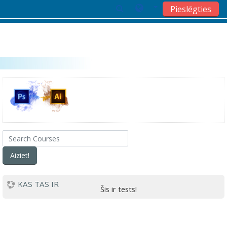
Pieslēgties
Atvērt galveno saturu
Search Courses
Aiziet!
KAS TAS IR
Šis ir tests!