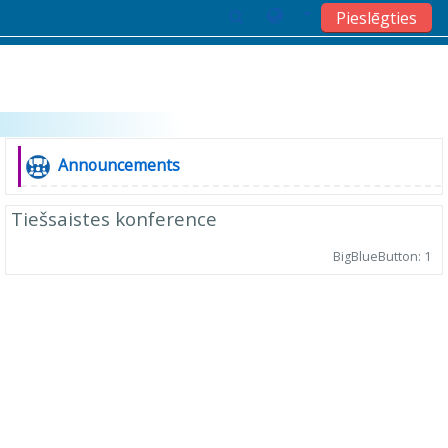
Pieslēgties
Atvērt galveno saturu
Tēmu izklāsts
Vispārēji
Forums
Announcements
Tiešsaistes konference
BigBlueButton: 1