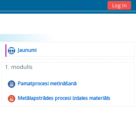
Log In
Skip to main content
Topic outline
General
Forum
Jaunumi
1. modulis
File
Pamatprocesi metināšanā
File
Metālapstrādes procesi izdales materiāls