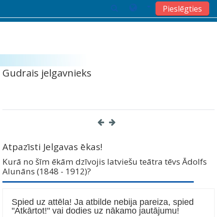
Pieslēgties
Atvērt galveno saturu
Gudrais jelgavnieks
Atpazīsti Jelgavas ēkas!
Kurā no šīm ēkām dzīvojis latviešu teātra tēvs Ādolfs
Alunāns (1848 - 1912)?