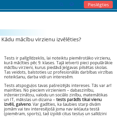
Pieslēgties
Atvērt galveno saturu
Kādu mācību virzienu izvēlēties?
Tests ir palīglīdzeklis, lai noteiktu piemērotāko virzienu,
kurā mācīties pēc 9. klases. Tajā ietverti pieci populārākie
mācību virzieni, kurus piedāvā Jelgavas pilsētas skolas.
Tas veidots, balstoties uz profesionālās darbības virzības
noteikšanu, darba vidi un interesēm.
Tests atspoguļos tavas pašreizējās intereses. Tās var arī
mainīties. No pieciem virzieniem – dabaszinību,
inženierzinātņu, valodu un sociālo zinību, matemātikas
un IT, mākslas un dizaina –
tests parādīs tikai vienu
izvēli, galveno
. Var gadīties, ka šaubies starp divām
jomām vai tev interesējošā joma nav iekļauta testā
(piemēram, sports), tad izpildi citus testus un salīdzini