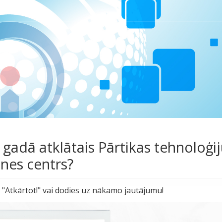
 gadā atklātais Pārtikas tehnoloģi
tnes centrs?
ed "Atkārtot!" vai dodies uz nākamo jautājumu!