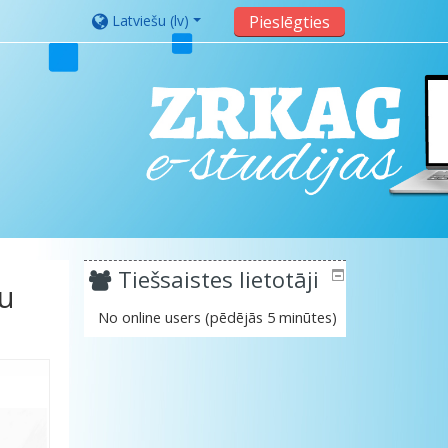
Latviešu ‎(lv)‎
Pieslēgties
Tiešsaistes lietotāji
ju
No online users (pēdējās 5 minūtes)