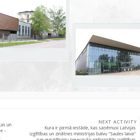
NEXT ACTIVITY
as un 
Kura ir pirmā iestāde, kas saņēmusi Latvijas 
 - 
izglītības un zinātnes ministrijas balvu "Saules laiva" 
 
par ieguldījumu pieaugušo neformālās izglītības 