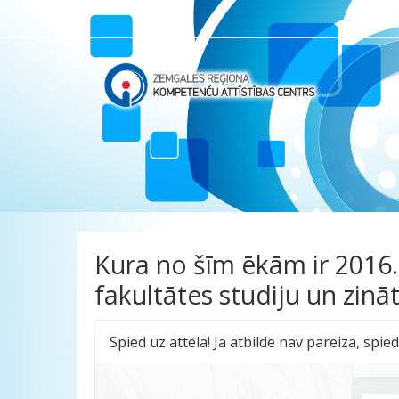
Atvērt galveno saturu
Kura no šīm ēkām ir 2016.
fakultātes studiju un zinā
Spied uz attēla! Ja atbilde nav pareiza, spi