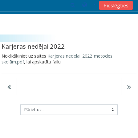
Pieslēgties
Atvērt galveno saturu
Karjeras nedēļai 2022
Noklikšķiniet uz saites
Karjeras nedelai_2022_metodes
skolām.pdf
, lai apskatītu failu.
Pāriet uz...