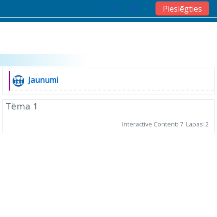
Pieslēgties
Atvērt galveno saturu
Tēmu izklāsts
Vispārēji
Forums
Jaunumi
Tēma 1
Interactive Content: 7
Lapas: 2